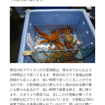
香住の紅ズワイガニの小型漁船は、港を出てからおよそ
12時間ほどで戻ってきます。香住の紅ズワイ漁場は比較
的陸から近くにあり、短い時間で戻ってくることができ
るのです。小型漁船は生け簀も小さく積み込める蟹の量
にも限りがあるので、短い時間で操業を終え、港に帰り
ます。カネリョウ商店では、主にこの小型船が獲ってき
た新鮮な紅ズワイガニを仕入れています。小型船は1回の
操業で回れる漁場が限られているので、買い付けの際に