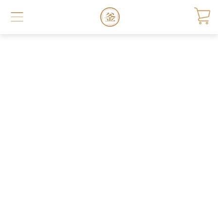
コ
ン
テ
ン
ツ
に
ス
キ
ッ
プ
す
る