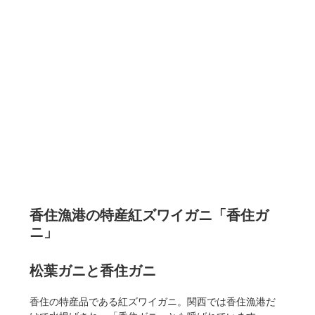
香住漁港の特産紅ズワイガニ「香住ガ
ニ」
松葉ガニと香住ガニ
香住の特産品である紅ズワイガニ。関西では香住漁港だ