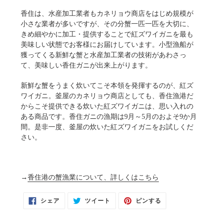
香住は、水産加工業者もカネリョウ商店をはじめ規模が
小さな業者が多いですが、その分蟹一匹一匹を大切に、
きめ細やかに加工・提供することで紅ズワイガニを最も
美味しい状態でお客様にお届けしています。小型漁船が
獲ってくる新鮮な蟹と水産加工業者の技術があわさっ
て、美味しい香住ガニが出来上がります。
新鮮な蟹をうまく炊いてこそ本領を発揮するのが、紅ズ
ワイガニ。釜屋のカネリョウ商店としても、香住漁港だ
からこそ提供できる炊いた紅ズワイガニは、思い入れの
ある商品です。香住ガニの漁期は9月～5月のおよそ9か月
間。是非一度、釜屋の炊いた紅ズワイガニをお試しくだ
さい。
→
香住港の蟹漁業について、詳しくはこちら
FACEBOOK
TWITTER
PINTEREST
シェア
ツイート
ピンする
で
に
で
シ
投
ピ
ェ
稿
ン