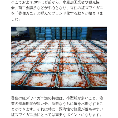
そこでおよそ20年ほど前から、水産加工業者や観光協
会、商工会議所などが中心となり、香住の紅ズワイガニ
を「香住ガニ」と呼んでブランド化する動きが始まりま
した。
香住の紅ズワイガニ漁の特徴は、小型船が多いこと。漁
業の航海期間が短い分、新鮮なうちに蟹を水揚げするこ
とができます。それは特に、深海性で鮮度が落ちやすい
紅ズワイガニ漁にとっては重要なポイントになります。