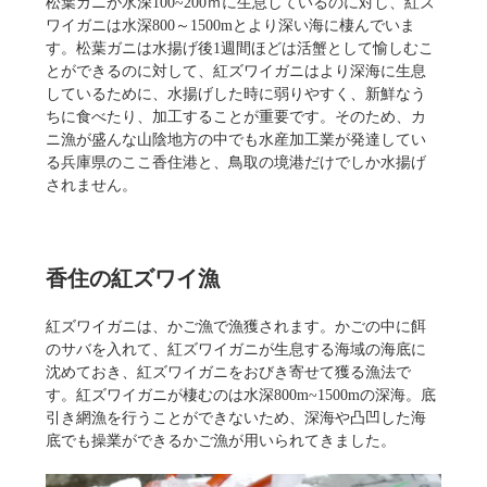
松葉ガニが水深100~200ｍに生息しているのに対し、紅ズ
ワイガニは水深800～1500mとより深い海に棲んでいま
す。松葉ガニは水揚げ後1週間ほどは活蟹として愉しむこ
とができるのに対して、紅ズワイガニはより深海に生息
しているために、水揚げした時に弱りやすく、新鮮なう
ちに食べたり、加工することが重要です。そのため、カ
ニ漁が盛んな山陰地方の中でも水産加工業が発達してい
る兵庫県のここ香住港と、鳥取の境港だけでしか水揚げ
されません。
香住の紅ズワイ漁
紅ズワイガニは、かご漁で漁獲されます。かごの中に餌
のサバを入れて、紅ズワイガニが生息する海域の海底に
沈めておき、紅ズワイガニをおびき寄せて獲る漁法で
す。紅ズワイガニが棲むのは水深800m~1500mの深海。底
引き網漁を行うことができないため、深海や凸凹した海
底でも操業ができるかご漁が用いられてきました。